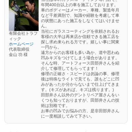
年間400台以上の車を施工しております。
車のボディーはメーカー、車種、製造年月
など千差満別で、知識や経験を考慮して車
の状態にあった施工をしなくてはいけませ
ん。
当社にガラスコーティングを依頼されるお
有限会社トラフ
客様の大半は再来店か信頼できる施工店を
ィック
探し求め来られる方です。嬉しい事に関東
ホームページ
一円から。
代表取締役
遠方からのお客様も多い為か、道中思わぬ
金山 功 様
凹みキズをつけてしまう場合があります。
そんな時、アートフォース田部井さんを紹
介して修理してもらってます！
修理の正確さ・スピードは勿論の事、修理
後は特殊なライトで見ても、誰もどこに凹
みがあったか分からないまで仕上げてきま
す。(キズがあれば、キズは残ります。)
田部井さん以外のデントリペア屋さんをい
くつも知っておりますが、田部井さんの技
術は別格です。
お車の凹みでお悩みの方、是非田部井さん
に一度相談してみて下さい。