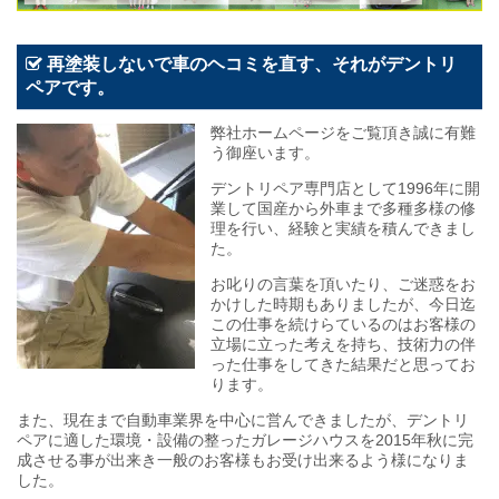
再塗装しないで車のヘコミを直す、それがデントリ
ペアです。
弊社ホームページをご覧頂き誠に有難
う御座います。
デントリペア専門店として1996年に開
業して国産から外車まで多種多様の修
理を行い、経験と実績を積んできまし
た。
お叱りの言葉を頂いたり、ご迷惑をお
かけした時期もありましたが、今日迄
この仕事を続けらているのはお客様の
立場に立った考えを持ち、技術力の伴
った仕事をしてきた結果だと思ってお
ります。
また、現在まで自動車業界を中心に営んできましたが、デントリ
ペアに適した環境・設備の整ったガレージハウスを2015年秋に完
成させる事が出来き一般のお客様もお受け出来るよう様になりま
した。