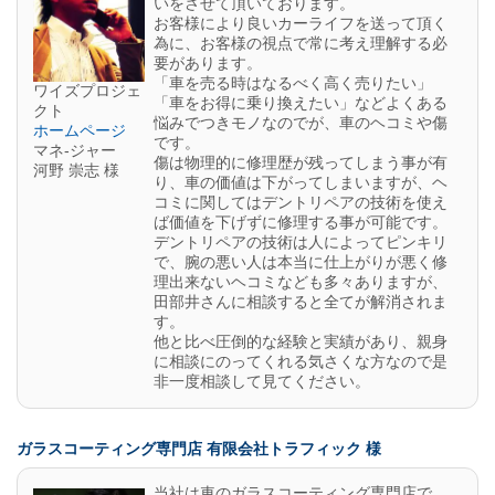
いをさせて頂いております。
お客様により良いカーライフを送って頂く
為に、お客様の視点で常に考え理解する必
要があります。
「車を売る時はなるべく高く売りたい」
ワイズプロジェ
「車をお得に乗り換えたい」などよくある
クト
悩みでつきモノなのでが、車のヘコミや傷
ホームページ
です。
マネ-ジャー
傷は物理的に修理歴が残ってしまう事が有
河野 崇志 様
り、車の価値は下がってしまいますが、ヘ
コミに関してはデントリペアの技術を使え
ば価値を下げずに修理する事が可能です。
デントリペアの技術は人によってピンキリ
で、腕の悪い人は本当に仕上がりが悪く修
理出来ないヘコミなども多々ありますが、
田部井さんに相談すると全てが解消されま
す。
他と比べ圧倒的な経験と実績があり、親身
に相談にのってくれる気さくな方なので是
非一度相談して見てください。
ガラスコーティング専門店 有限会社トラフィック 様
当社は車のガラスコーティング専門店で、