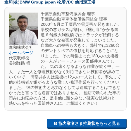
進和(株)BMW Group japan 松尾VDC 他指定工場
千葉県自動車整備振興会 理事
千葉県自動車車体整備協同組合 理事
2000年5月に千葉県で雹災害が起きました。
学校の窓ガラスは割れ、利根川にかかる国
道 6 号線大利根橋ではトラックが転倒する
など大きな被害が発生してしまいました。
自動車への被害も大きく、弊社では3260台
進和株式会社
のデントリペアの依頼を対応することにな
ホームページ
りました。 その時集まった180人の技術者
代表取締役
の一人がアートフォース田部井さんでし
長嶺隆路 様
た。 気の遠くなるような作業が続く中、一
人、また一人と修理技術がなく対応できない技術者が辞めて
いく中で、 田部井さんは最後の12人の一人として、率先して
他の技術者が嫌がるような難しい修理作業を行ってください
ました。 彼の技術力と尽力なくしては達成することはできな
かったと言っても過言ではありません。 他店で断られた車の
凹みにお悩みの方は、是非他に類をみない確実な技術力と
熱い志を持った田部井さんに、ご相談ください！
協力業者さま推薦状をもっと見る