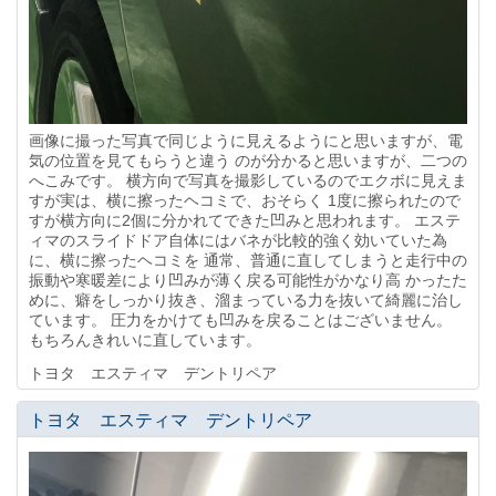
画像に撮った写真で同じように見えるようにと思いますが、電
気の位置を見てもらうと違う のが分かると思いますが、二つの
へこみです。 横方向で写真を撮影しているのでエクボに見えま
すが実は、横に擦ったヘコミで、おそらく 1度に擦られたので
すが横方向に2個に分かれてできた凹みと思われます。 エステ
ィマのスライドドア自体にはバネが比較的強く効いていた為
に、横に擦ったヘコミを 通常、普通に直してしまうと走行中の
振動や寒暖差により凹みが薄く戻る可能性がかなり高 かったた
めに、癖をしっかり抜き、溜まっている力を抜いて綺麗に治し
ています。 圧力をかけても凹みを戻ることはございません。
もちろんきれいに直しています。
トヨタ エスティマ デントリペア
トヨタ エスティマ デントリペア