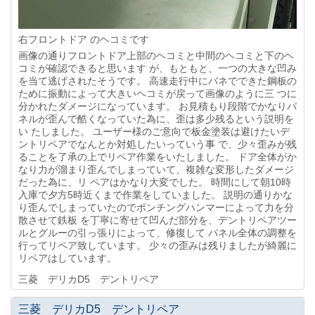
右フロントドア のヘコミです
画像の通りフロントドア上部のヘコミと中間のヘコミと下のヘ
コミが確認できると思います が、もともと、一つの大きな凹み
を当て逃げされたそうです。 高速走行中にバネでできた鋼板の
ために振動によって大きいヘコミが戻って画像のように三 つに
分かれたダメージになっています。 お見積もり段階でかなりパ
ネルが歪んで酷くなっていた為に、歪は多少残るという説明を
い たしました。 ユーザー様のご意向で板金塗装は避けたいデ
ントリペアでなんとか対処したいっていう事 で、少々歪みが残
ることを了承の上でリペア作業をいたしました。 ドア全体がか
なり力が溜まり歪んでしまっていて、複雑な変形したダメージ
だった為に、リ ペアはかなり大変でした。 時間にして朝10時
入庫で夕方5時近くまで作業をしていました。 説明の通りかな
り歪んでしまっていたのでポンチングハンマーによって力を分
散させて鉄板 を丁寧に寄せて凹んだ部分を、デントリペアツー
ルとグルーの引っ張りによって、修復して パネル全体の調整を
行ってリペア致しています。 少々の歪みは残りましたが綺麗に
リペアはしています。
三菱 デリカD5 デントリペア
三菱 デリカD5 デントリペア